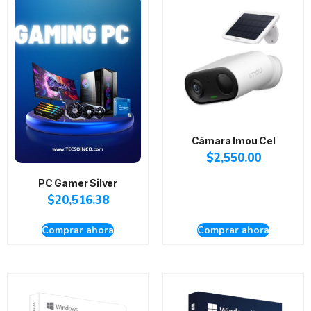
Cámara Imou Cel
$
2,550.00
PC Gamer Silver
$
20,516.38
Comprar ahora
Comprar ahora