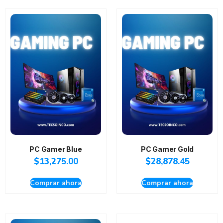
PC Gamer Blue
PC Gamer Gold
$
13,275.00
$
28,878.45
Comprar ahora
Comprar ahora