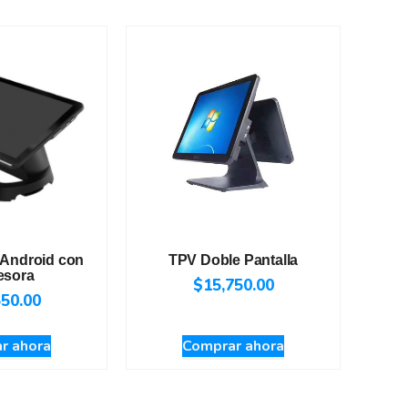
 Android con
TPV Doble Pantalla
esora
$
15,750.00
550.00
r ahora
Comprar ahora