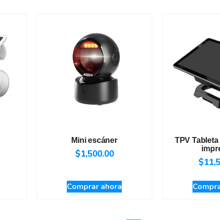
Mini escáner
TPV Tableta
impr
$
1,500.00
$
11,
Comprar ahora
Compra