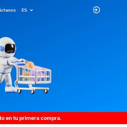
áctanos
ES
to en tu primera compra.